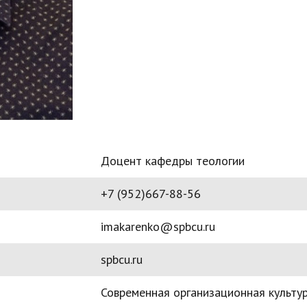
Доцент кафедры теологии
+7 (952)667-88-56
imakarenko@spbcu.ru
spbcu.ru
Современная организационная культу