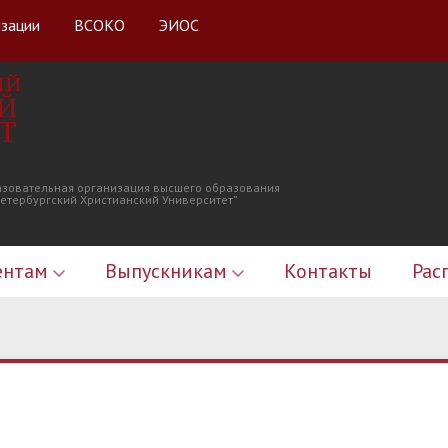
изации
ВСОКО
ЭИОС
ИЙ
Й
Т
азовательная организация высшего образования
Петербургский Христианский Университет”
ентам
Выпускникам
Контакты
Рас