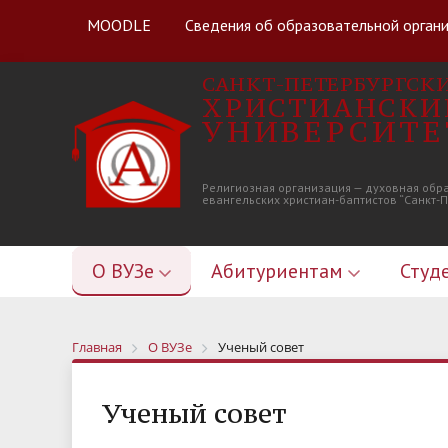
MOODLE
Сведения об образовательной орган
САНКТ-ПЕТЕРБУРГСК
ХРИСТИАНСКИ
УНИВЕРСИТЕ
Религиозная организация — духовная обр
евангельских христиан-баптистов “Санкт-
О ВУЗе
Абитуриентам
Студ
Главная
О ВУЗе
Ученый совет
Ученый совет