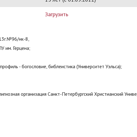
Загрузить
13г.№96/нк-8,
У им. Герцена;
 профиль - богословие, библеистика (Университет Уэльса);
елигиозная организация Санкт-Петербургский Христианский Унив