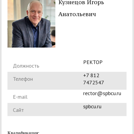
Кузнецов Игорь
Анатольевич
РЕКТОР
Должность
+7 812
Телефон
7472547
rector@spbcu.ru
E-mail
spbcu.ru
Сайт
Квалификация: