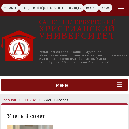
MOODLE
Сведения об образовательной организации
ВСОКО
ЭИОС
САНКТ-ПЕТЕРБУРГСКИЙ
ХРИСТИАНСКИЙ
УНИВЕРСИТЕТ
Религиозная организация — духовная
образовательная организация высшего образования
евангельских христиан-баптистов “Санкт-
Петербургский Христианский Университет”
Меню
Главная
О ВУЗе
Ученый совет
Ученый совет